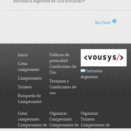
electrónica Argentina de TusFacturasAPP
Rss Feed
Inicio
Políticas de
privacidad
Crear
Condiciones de
campeonato
Industria
Uso
Argentina
Campeonatos
Terminos y
Torneos
Condiciones de
uso
Busqueda de
Campeonatos
Crear
Organizar
Organizar
campeonato
Campeonato
Torneos
Campeonatos de
Campeonatos de
Campeonatos de
futbol
PES
FIFA