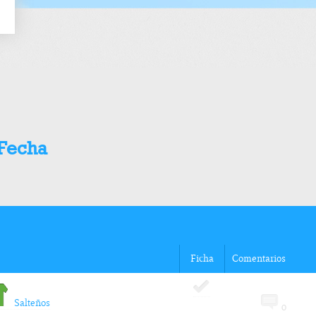
 Fecha
Ficha
Comentarios
Salteños
0