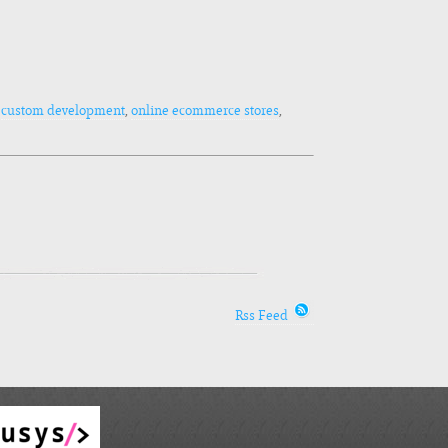
g
custom development
,
online ecommerce stores
,
Rss Feed