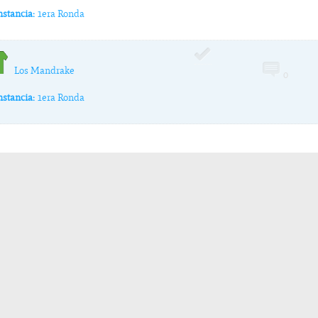
nstancia:
1era Ronda
Los Mandrake
0
nstancia:
1era Ronda