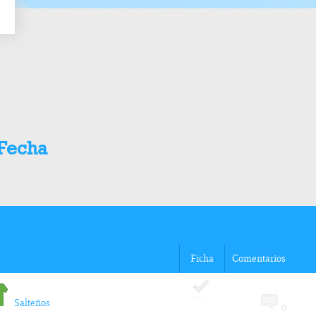
 Fecha
Ficha
Comentarios
Salteños
0