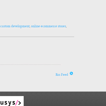
g
custom development
,
online ecommerce stores
,
Rss Feed