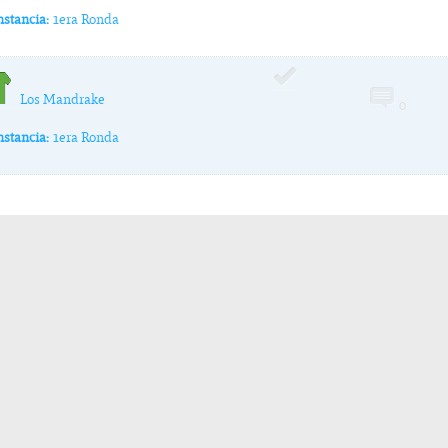
nstancia:
1era Ronda
Los Mandrake
0
nstancia:
1era Ronda