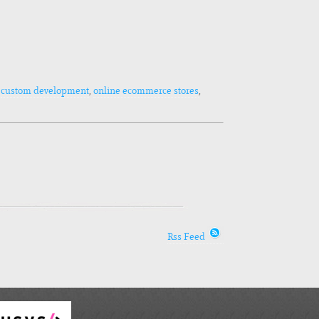
g
custom development
,
online ecommerce stores
,
Rss Feed