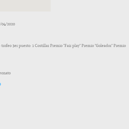
7/04/2020
+ trofeo 3er puesto: 1 Costillar Premio "Fair play" Premio "Goleador" Premio
peonato
o