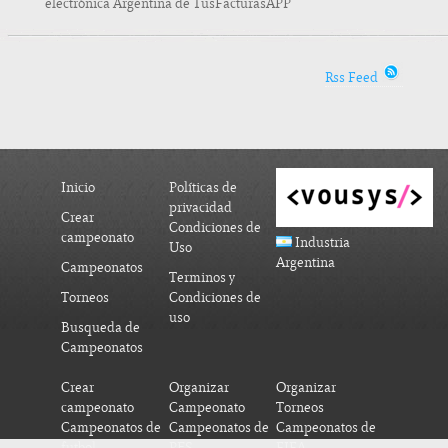
electrónica Argentina de TusFacturasAPP
Rss Feed
Inicio
Políticas de
privacidad
Crear
Condiciones de
campeonato
Industria
Uso
Argentina
Campeonatos
Terminos y
Torneos
Condiciones de
uso
Busqueda de
Campeonatos
Crear
Organizar
Organizar
campeonato
Campeonato
Torneos
Campeonatos de
Campeonatos de
Campeonatos de
futbol
PES
FIFA